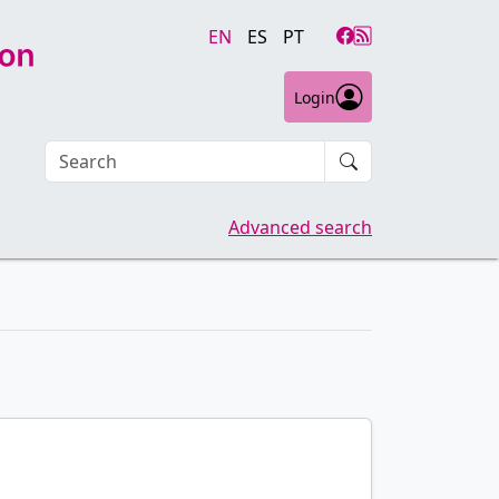
EN
ES
PT
Login
Search an article
Advanced search