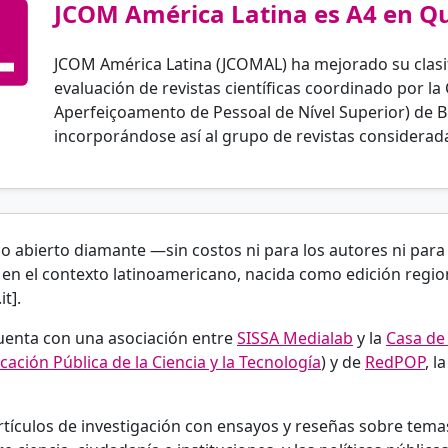
JCOM América Latina es A4 en Qu
JCOM América Latina (JCOMAL) ha mejorado su clasi
evaluación de revistas científicas coordinado por 
Aperfeiçoamento de Pessoal de Nível Superior) de Bra
incorporándose así al grupo de revistas considerada
o abierto diamante —sin costos ni para los autores ni para 
a en el contexto latinoamericano, nacida como edición region
t].
uenta con una asociación entre
SISSA Medialab
y la
Casa de
ación Pública de la Ciencia y la Tecnología
) y de
RedPOP
, l
culos de investigación con ensayos y reseñas sobre temas d