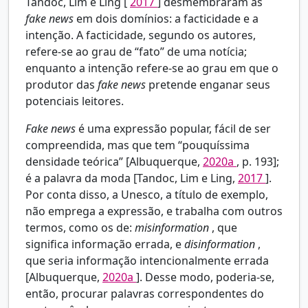
Tandoc, Lim e Ling [
2017
] desmembraram as
fake news
em dois domínios: a facticidade e a
intenção. A facticidade, segundo os autores,
refere-se ao grau de “fato” de uma notícia;
enquanto a intenção refere-se ao grau em que o
produtor das
fake news
pretende enganar seus
potenciais leitores.
Fake news
é uma expressão popular, fácil de ser
compreendida, mas que tem “pouquíssima
densidade teórica” [Albuquerque,
2020a
, p. 193];
é a palavra da moda [Tandoc, Lim e Ling,
2017
].
Por conta disso, a Unesco, a título de exemplo,
não emprega a expressão, e trabalha com outros
termos, como os de:
misinformation
, que
significa informação errada, e
disinformation
,
que seria informação intencionalmente errada
[Albuquerque,
2020a
]. Desse modo, poderia-se,
então, procurar palavras correspondentes do