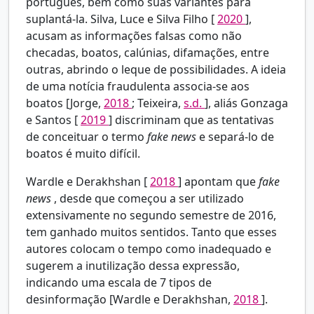
português, bem como suas variantes para
suplantá-la. Silva, Luce e Silva Filho [
2020
],
acusam as informações falsas como não
checadas, boatos, calúnias, difamações, entre
outras, abrindo o leque de possibilidades. A ideia
de uma notícia fraudulenta associa-se aos
boatos [Jorge,
2018
; Teixeira,
s.d.
], aliás Gonzaga
e Santos [
2019
] discriminam que as tentativas
de conceituar o termo
fake news
e separá-lo de
boatos é muito difícil.
Wardle e Derakhshan [
2018
] apontam que
fake
news
, desde que começou a ser utilizado
extensivamente no segundo semestre de 2016,
tem ganhado muitos sentidos. Tanto que esses
autores colocam o tempo como inadequado e
sugerem a inutilização dessa expressão,
indicando uma escala de 7 tipos de
desinformação [Wardle e Derakhshan,
2018
].