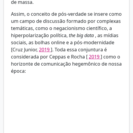
de massa.
Assim, o conceito de pós-verdade se insere como
um campo de discussão formado por complexas
temáticas, como o negacionismo científico, a
hiperpolarização política,
the big data
, as mídias
sociais, as bolhas online e a pós-modernidade
[Cruz Junior,
2019
]. Toda essa conjuntura é
considerada por Ceppas e Rocha [
2019
] como o
horizonte de comunicação hegemônico de nossa
época:
Pensamos a pós-verdade como sendo o
horizonte de desvario digital de uma
humanidade enredada numa disputa diária,
intensa e aparentemente descontrolada entre
narrativas muitas vezes delirantes; uma disputa
na qual estão em jogo, em grande medida, os
processos de secularização da cultura, de