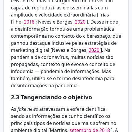
news
em si, mas no surgimento de um veículo
capaz de reproduzi-las e disseminá-las com
amplitude e velocidade extraordinária [Frias
Filho,
2018
; Neves e Borges,
2020
]. Desse modo,
a desinformação tornou-se uma problemática
contemporânea no contexto do ciberespaço, que
ganhou destaque inclusive pelas estratégias de
marketing digital [Neves e Borges,
2020
]. Na
pandemia de coronavírus, muitas notícias são
propagadas, contexto que evoca o conceito de
infodemia — pandemia de informações. Mas
também, utiliza-se o termo desinfodemia para
desinformações na pandemia.
2.3
Tangenciando o objetivo
As
fake news
atravessam a esfera científica,
sendo as informações de cunho científico os
principais tipos de notícias que mais sofrem no
ambiente digital [Martins,
setembro de 2018
]. A