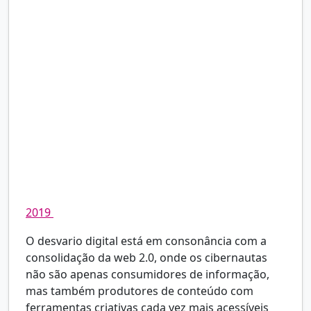
construção dos direitos humanos e de luta por
justiça social. Pós-verdade é o nome para a
potencialização em larga escala – oportunizada
pelas redes digitais – do racismo, do
fundamentalismo religioso, do sexismo, da
misoginia, da lgbtfobia e dos mais diversos
preconceitos e de tentativas de justificativas da
manutenção das desigualdades sociais, sob a
aparência de uma disputa discursiva, via de
regra diretamente promovida por plataformas
político-econômicas retrógradas, ‘em nome do
povo e das pessoas de bem’ [Ceppas e Rocha,
2019
, p. 289].
O desvario digital está em consonância com a
consolidação da web 2.0, onde os cibernautas
não são apenas consumidores de informação,
mas também produtores de conteúdo com
ferramentas criativas cada vez mais acessíveis