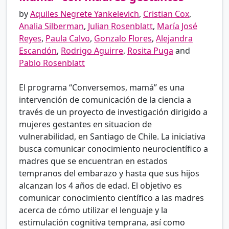
by
Aquiles Negrete Yankelevich
,
Cristian Cox
,
Analia Silberman
,
Julian Rosenblatt
,
María José
Reyes
,
Paula Calvo
,
Gonzalo Flores
,
Alejandra
Escandón
,
Rodrigo Aguirre
,
Rosita Puga
and
Pablo Rosenblatt
El programa “Conversemos, mamá” es una
intervención de comunicación de la ciencia a
través de un proyecto de investigación dirigido a
mujeres gestantes en situacion de
vulnerabilidad, en Santiago de Chile. La iniciativa
busca comunicar conocimiento neurocientífico a
madres que se encuentran en estados
tempranos del embarazo y hasta que sus hijos
alcanzan los 4 años de edad. El objetivo es
comunicar conocimiento científico a las madres
acerca de cómo utilizar el lenguaje y la
estimulación cognitiva temprana, así como