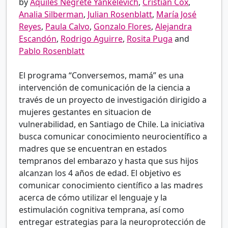
by
Aquiles Negrete Yankelevich
,
Cristian Cox
,
Analia Silberman
,
Julian Rosenblatt
,
María José
Reyes
,
Paula Calvo
,
Gonzalo Flores
,
Alejandra
Escandón
,
Rodrigo Aguirre
,
Rosita Puga
and
Pablo Rosenblatt
El programa “Conversemos, mamá” es una
intervención de comunicación de la ciencia a
través de un proyecto de investigación dirigido a
mujeres gestantes en situacion de
vulnerabilidad, en Santiago de Chile. La iniciativa
busca comunicar conocimiento neurocientífico a
madres que se encuentran en estados
tempranos del embarazo y hasta que sus hijos
alcanzan los 4 años de edad. El objetivo es
comunicar conocimiento científico a las madres
acerca de cómo utilizar el lenguaje y la
estimulación cognitiva temprana, así como
entregar estrategias para la neuroprotección de