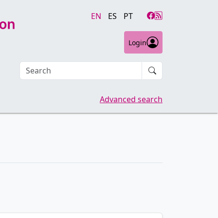
EN
ES
PT
Login
Search an article
Advanced search