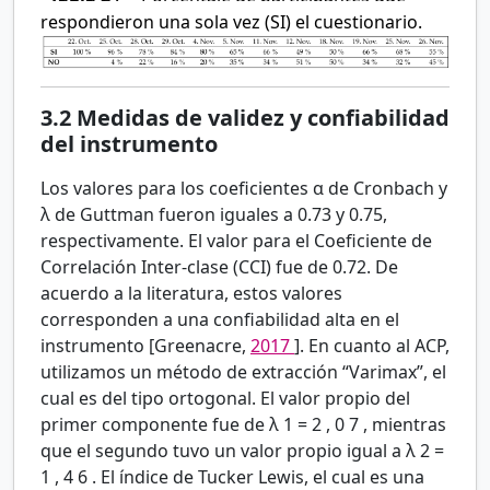
respondieron una sola vez (SI) el cuestionario.
3.2
Medidas de validez y confiabilidad
del instrumento
Los valores para los coeficientes
α
de Cronbach y
λ
de Guttman fueron iguales a 0.73 y 0.75,
respectivamente. El valor para el Coeficiente de
Correlación Inter-clase (CCI) fue de 0.72. De
acuerdo a la literatura, estos valores
corresponden a una confiabilidad alta en el
instrumento [Greenacre,
2017
]. En cuanto al ACP,
utilizamos un método de extracción “Varimax”, el
cual es del tipo ortogonal. El valor propio del
primer componente fue de
λ
1
=
2
,
0
7
, mientras
que el segundo tuvo un valor propio igual a
λ
2
=
1
,
4
6
. El índice de Tucker Lewis, el cual es una