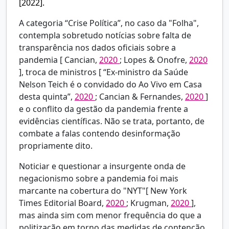
[2022].
A categoria “Crise Política”, no caso da "Folha",
contempla sobretudo notícias sobre falta de
transparência nos dados oficiais sobre a
pandemia [
Cancian,
2020
; Lopes & Onofre,
2020
], troca de ministros [
“Ex-ministro da Saúde
Nelson Teich é o convidado do Ao Vivo em Casa
desta quinta”,
2020
; Cancian & Fernandes,
2020
]
e o conflito da gestão da pandemia frente a
evidências científicas. Não se trata, portanto, de
combate a falas contendo desinformação
propriamente dito.
Noticiar e questionar a insurgente onda de
negacionismo sobre a pandemia foi mais
marcante na cobertura do "NYT"[
New York
Times Editorial Board,
2020
; Krugman,
2020
],
mas ainda sim com menor frequência do que a
politização em torno das medidas de contenção