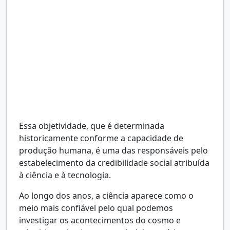
além dos limites nos quais é verdade. Em certos
limites, voltamos a repeti-lo, a oposição entre
verdade e erro é absoluta, e, por essa razão
mantemos a distinção entre eles, bem como a
ideia de uma verdade objetiva. Mas fora de tais
limites, fora do domínio indicado, fora do
momento determinado da história e do
pensamento, a oposição se torna relativa e a
verdade se transforma em erro (e vice-versa).
Essa objetividade, que é determinada
historicamente conforme a capacidade de
produção humana, é uma das responsáveis pelo
estabelecimento da credibilidade social atribuída
à ciência e à tecnologia.
Ao longo dos anos, a ciência aparece como o
meio mais confiável pelo qual podemos
investigar os acontecimentos do cosmo e