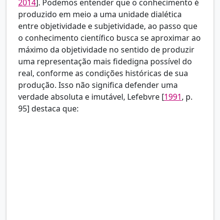
2014
]. Podemos entender que o conhecimento é
produzido em meio a uma unidade dialética
entre objetividade e subjetividade, ao passo que
o conhecimento científico busca se aproximar ao
máximo da objetividade no sentido de produzir
uma representação mais fidedigna possível do
real, conforme as condições históricas de sua
produção. Isso não significa defender uma
verdade absoluta e imutável,
Lefebvre [
1991
, p.
95] destaca que:
A verdade e o erro não são abstratamente
separados, nem separáveis. Deve-se afirmar que
há verdade e que há erro; mas que eles se
modificam, tal como se modifica o próprio real. A
verdade se torna erro; o erro se torna verdade…
Um erro pode ser uma verdade parcial, o
aspecto de uma verdade ou uma verdade levada